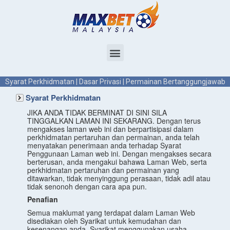
Syarat Perkhidmatan
|
Dasar Privasi
|
Permainan Bertanggungjawab
Syarat Perkhidmatan
JIKA ANDA TIDAK BERMINAT DI SINI SILA
TINGGALKAN LAMAN INI SEKARANG. Dengan terus
mengakses laman web ini dan berpartisipasi dalam
perkhidmatan pertaruhan dan permainan, anda telah
menyatakan penerimaan anda terhadap Syarat
Penggunaan Laman web ini. Dengan mengakses secara
berterusan, anda mengakui bahawa Laman Web, serta
perkhidmatan pertaruhan dan permainan yang
ditawarkan, tidak menyinggung perasaan, tidak adil atau
tidak senonoh dengan cara apa pun.
Penafian
Semua maklumat yang terdapat dalam Laman Web
disediakan oleh Syarikat untuk kemudahan dan
kesenangan anda. Syarikat menggunakan usaha