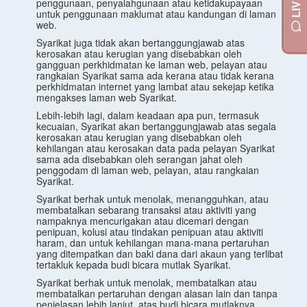
penggunaan, penyalahgunaan atau ketidakupayaan
untuk penggunaan maklumat atau kandungan di laman
web.
Syarikat juga tidak akan bertanggungjawab atas
kerosakan atau kerugian yang disebabkan oleh
gangguan perkhidmatan ke laman web, pelayan atau
rangkaian Syarikat sama ada kerana atau tidak kerana
perkhidmatan internet yang lambat atau sekejap ketika
mengakses laman web Syarikat.
Lebih-lebih lagi, dalam keadaan apa pun, termasuk
kecuaian, Syarikat akan bertanggungjawab atas segala
kerosakan atau kerugian yang disebabkan oleh
kehilangan atau kerosakan data pada pelayan Syarikat
sama ada disebabkan oleh serangan jahat oleh
penggodam di laman web, pelayan, atau rangkaian
Syarikat.
Syarikat berhak untuk menolak, menangguhkan, atau
membatalkan sebarang transaksi atau aktiviti yang
nampaknya mencurigakan atau dicemari dengan
penipuan, kolusi atau tindakan penipuan atau aktiviti
haram, dan untuk kehilangan mana-mana pertaruhan
yang ditempatkan dan baki dana dari akaun yang terlibat
tertakluk kepada budi bicara mutlak Syarikat.
Syarikat berhak untuk menolak, membatalkan atau
membatalkan pertaruhan dengan alasan lain dan tanpa
penjelasan lebih lanjut, atas budi bicara mutlaknya.