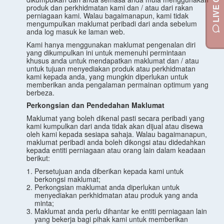
LIVE CHAT
produk dan perkhidmatan kami dan / atau dari rakan
perniagaan kami. Walau bagaimanapun, kami tidak
mengumpulkan maklumat peribadi dari anda sebelum
anda log masuk ke laman web.
Kami hanya menggunakan maklumat pengenalan diri
yang dikumpulkan ini untuk memenuhi permintaan
khusus anda untuk mendapatkan maklumat dan / atau
untuk tujuan menyediakan produk atau perkhidmatan
kami kepada anda, yang mungkin diperlukan untuk
memberikan anda pengalaman permainan optimum yang
berbeza.
Perkongsian dan Pendedahan Maklumat
Maklumat yang boleh dikenal pasti secara peribadi yang
kami kumpulkan dari anda tidak akan dijual atau disewa
oleh kami kepada sesiapa sahaja. Walau bagaimanapun,
maklumat peribadi anda boleh dikongsi atau didedahkan
kepada entiti perniagaan atau orang lain dalam keadaan
berikut:
Persetujuan anda diberikan kepada kami untuk
berkongsi maklumat;
Perkongsian maklumat anda diperlukan untuk
menyediakan perkhidmatan atau produk yang anda
minta;
Maklumat anda perlu dihantar ke entiti perniagaan lain
yang bekerja bagi pihak kami untuk memberikan